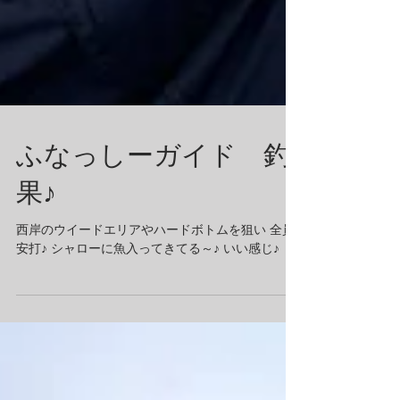
ふなっしーガイド 釣
果♪
西岸のウイードエリアやハードボトムを狙い 全員
安打♪ シャローに魚入ってきてる～♪ いい感じ♪