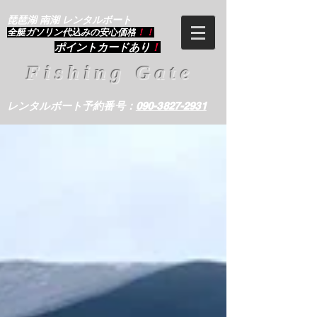
琵琶湖 南湖 レンタルボート
​全艇ガソリン代込みの安心価格
！！
ポイントカードあり
！
Fishing Gate
レンタルボート予約番号：
090-3827-2931