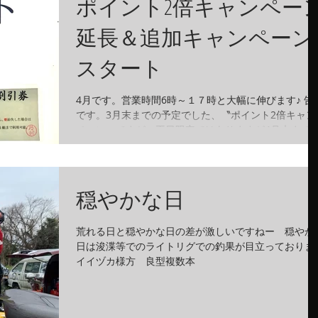
ポイント2倍キャンペー
延長＆追加キャンペーン
スタート
4月です。営業時間6時～１７時と大幅に伸びます♪ 告
です。3月末までの予定でした、〝ポイント2倍キャン
ペーン〟ですが、平日限定ではありますが4月末まで
長致します。お得なこの機会に是非ご利用下さい♪ そ
て4月からの追加企画...
穏やかな日
荒れる日と穏やかな日の差が激しいですねー 穏やか
日は浚渫等でのライトリグでの釣果が目立っておりま
イイヅカ様方 良型複数本