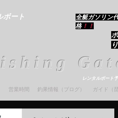
ルボート
​全艇ガソリン
格
！！
ishing Gat
レンタルボート
ト
営業時間
釣果情報（ブログ）
ガイド（