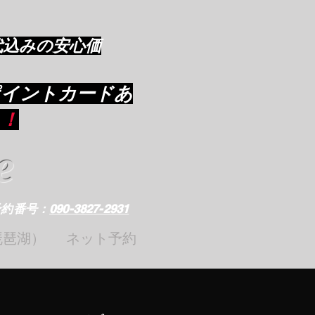
代込みの安心価
ポイントカードあ
り
！
e
予約番号：
090-3827-2931
琵琶湖）
ネット予約