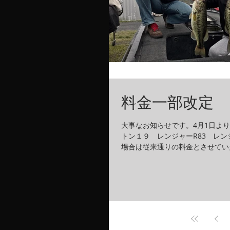
料金一部改定 
大事なお知らせです。4月1日よ
トン１９ レンジャーR83 レン
場合は従来通りの料金とさせてい