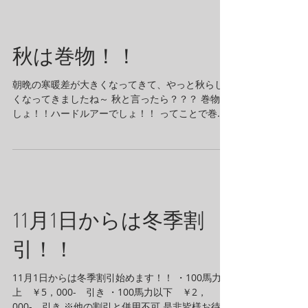
秋は巻物！！
朝晩の寒暖差が大きくなってきて、やっと秋らし
くなってきましたね～ 秋と言ったら？？？ 巻物で
しょ！！ハードルアーでしょ！！ ってことで巻物
の釣果です（・∀・） I様 メインチャンネルをバイ
ブレーションで48センチ♪ ルアーはブザービータ
ーとのことでレンジにあったルアー攻略が...
11月1日からは冬季割
引！！
11月1日からは冬季割引始めます！！ ・100馬力以
上 ￥5，000- 引き ・100馬力以下 ￥2，
000- 引き ※他の割引と併用不可 是非皆様お待ち