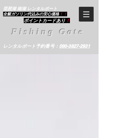
琵琶湖 南湖 レンタルボート
​全艇ガソリン代込みの安心価格
！！
ポイントカードあり
！
Fishing Gate
レンタルボート予約番号：
090-3827-2931