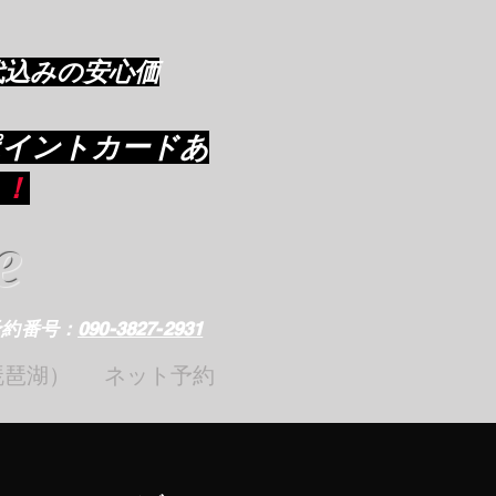
代込みの安心価
ポイントカードあ
り
！
e
予約番号：
090-3827-2931
琵琶湖）
ネット予約