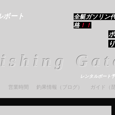
ルボート
​全艇ガソリン
格
！！
ishing Gat
レンタルボート
ト
営業時間
釣果情報（ブログ）
ガイド（