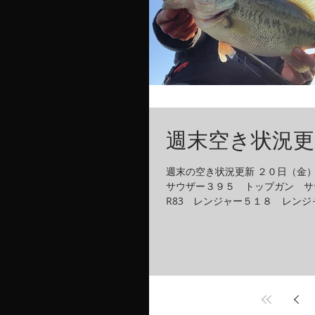
週末空き状況更
週末の空き状況更新 ２０日（金
サウザー３９５ トップガン サ
R83 レンジャー５１８ レンジ