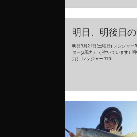
明日、明後日の
明日3月21日(土曜日) レンジャーR
ター(2馬力） が空いています♪ 明後
力） レンジャーR70...