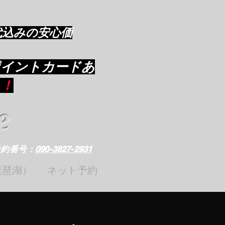
代込みの安心価
ポイントカードあ
り
！
e
予約番号：
090-3827-2931
琵琶湖）
ネット予約