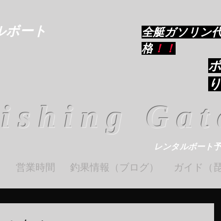
ルボート
​全艇ガソリン
格
！！
ishing Gat
レンタルボート
ト
営業時間
釣果情報（ブログ）
ガイド（