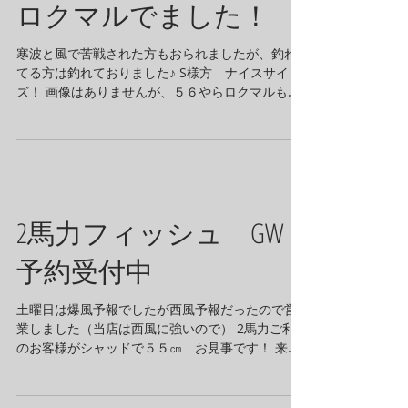
ロクマルでました！
寒波と風で苦戦された方もおられましたが、釣れ
てる方は釣れておりました♪ S様方 ナイスサイ
ズ！ 画像はありませんが、５６やらロクマルも釣
れておりました！ 今年の琵琶湖はデカいのよく出
てますねー
2馬力フィッシュ GW
予約受付中
土曜日は爆風予報でしたが西風予報だったので営
業しました（当店は西風に強いので） 2馬力ご利用
のお客様がシャッドで５５㎝ お見事です！ 来週
末の予約状況 4月15日（土曜日） トライトン
TR22 200馬力 （ウルトレックス搭載）...