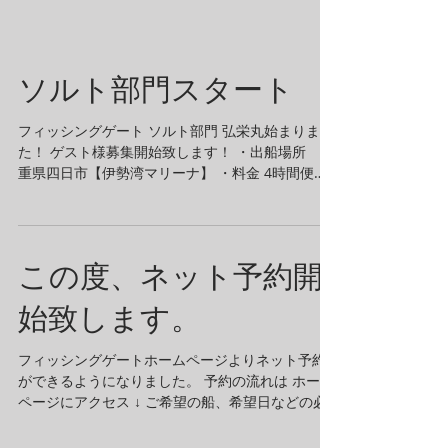
ソルト部門スタート
フィッシングゲート ソルト部門 弘栄丸始まりまし
た！ ゲスト様募集開始致します！ ・出船場所 三
重県四日市【伊勢湾マリーナ】 ・料金 4時間便→
2名まで ¥24,000- 3名¥30,000- 6時間便→ 2名まで
¥32,000- 3名¥39,000-...
この度、ネット予約開
始致します。
フィッシングゲートホームページよりネット予約
ができるようになりました。 予約の流れは ホーム
ページにアクセス ↓ ご希望の船、希望日などの必
要情報を入力 ※注意事項を確認してください ↓ 入
力後送信しましたら仮予約が完了 ↓...