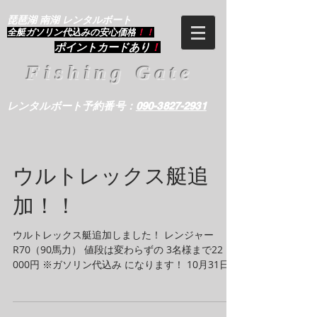
琵琶湖 南湖 レンタルボート
​全艇ガソリン代込みの安心価格
！！
ポイントカードあり
！
Fishing Gate
レンタルボート予約番号：
090-3827-2931
ウルトレックス艇追
加！！
ウルトレックス艇追加しました！ レンジャー
R70（90馬力） 値段は変わらずの 3名様まで22，
000円 ※ガソリン代込み になります！ 10月31日ま
では、FG特別キャンペーン中です！ 是非皆様フィ
ッシングゲートでお待ちしています♪