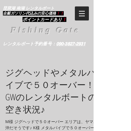
琵琶湖 南湖 レンタルボート
​全艇ガソリン代込みの安心価格
！！
ポイントカードあり
！
Fishing Gate
レンタルボート予約番号：
090-3827-2931
ジグヘッドやメタルバ
イブで５０オーバー！
GWのレンタルボートの
空き状況♪
M様 ジグヘッドで５０オーバー エリアは、ヤマハ
沖だそうです♪ K様 メタルバイブで５０オーバー