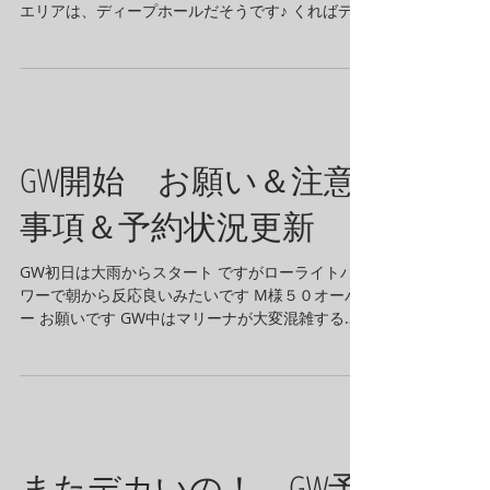
エリアは、ディープホールだそうです♪ くればデカ
い！ 琵琶湖らしさがありますね～♪ ゴールデンウ
イークのレンタルボート空き状況♪ 5月1日(土）...
GW開始 お願い＆注意
事項＆予約状況更新
GW初日は大雨からスタート ですがローライトパ
ワーで朝から反応良いみたいです M様５０オーバ
ー お願いです GW中はマリーナが大変混雑する事
が予想されます お車はなるべく１台で来ていただ
ければ助かります（2台目以降は５００円毎の駐車
料金もかかりますので） 注意事項...
またデカいの！ GW予