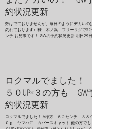
約状況更新
数はでておりませんが、毎日のようにデカいのは
釣れております♪ I様 木ノ浜 フリーリグで52セ
ンチ お見事です！ GWの予約状況更新 明日29日
トライトン２２ｆｔ（ウルトレックス搭載）に空
きがでました 29日（木）トライトン２２（ウルト
レックス搭載）レンジャーR83（ウル...
ロクマルでました！
５０UP×３の方も GW予
約状況更新
ロクマルでました！ A様方 ６２センチ ３８０
０ｇ ヤマハ沖 カバースキャット 他の方でも５
０UP×3本の方も 風が強い日となりましたが、ウル