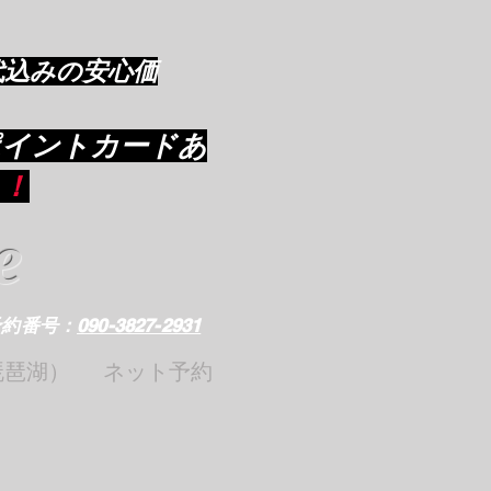
代込みの安心価
ポイントカードあ
り
！
e
予約番号：
090-3827-2931
琵琶湖）
ネット予約