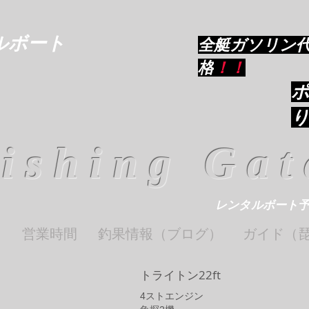
ルボート
​全艇ガソリン
格
！！
ishing Gat
レンタルボート
ト
営業時間
釣果情報（ブログ）
ガイド（
トライトン22ft
4​ストエンジン​