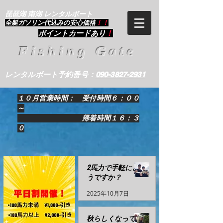
琵琶湖 南湖 レンタルボート
​全艇ガソリン代込みの安心価格
！！
ポイントカードあり
！
Fishing Gate
レンタルボート予約番号：
090-3827-2931
１０月営業時間： 受付時間６：００
～
帰着時間１６：３
０
2馬力で手軽にど
うですか？
2025年10月7日
秋らしくなってき