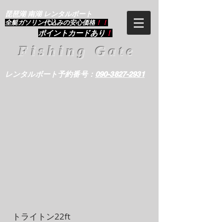
琵琶湖 南湖 レンタルボート
​全艇ガソリン代込みの安心価格
！！
ポイントカードあり
！
Fishing Gate
レンタルボート予約番号：
090-3827-2931
トライトン22ft