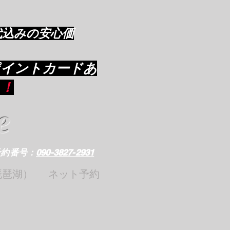
代込みの安心価
ポイントカードあ
り
！
e
予約番号：
090-3827-2931
琵琶湖）
ネット予約