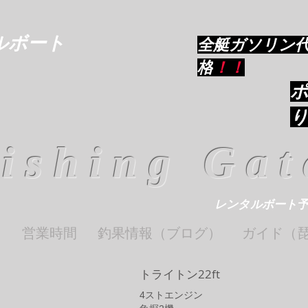
ルボート
​全艇ガソリン
格
！！
ishing Gat
レンタルボート
ト
営業時間
釣果情報（ブログ）
ガイド（
トライトン22ft
4​ストエンジン​