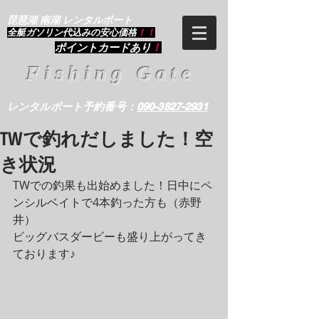
琵琶湖 南湖 レンタルボート
​全艇ガソリン代込みの安心価格
！！
ポイントカードあり
！
Fishing Gate
レンタルボート予約番号：
090-3827-2931
TWで釣れだしました！空
き状況
TWでの釣果も出始めました！日中にペ
ンシルベイトで4本釣った方も（赤野
井）
ビッグバスダービーも盛り上がってき
ております♪