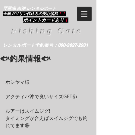
琵琶湖 南湖 レンタルボート
​全艇ガソリン代込みの安心価格
！！
ポイントカードあり
！
Fishing Gate
レンタルボート予約番号：
090-3827-2931
🐟️釣果情報🐟️
ホシヤマ様
アクティバ沖で良いサイズGET👍️
ルアーはスイムジグ❗️
タイミングが合えばスイムジグでも釣
れてます😆