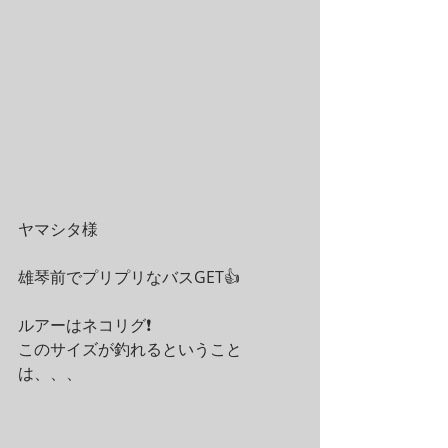
ヤマシタ様
雄琴前でプリプリなバスGET👍️
ルアーはネコリグ❗️
このサイズが釣れるということ
は、、、