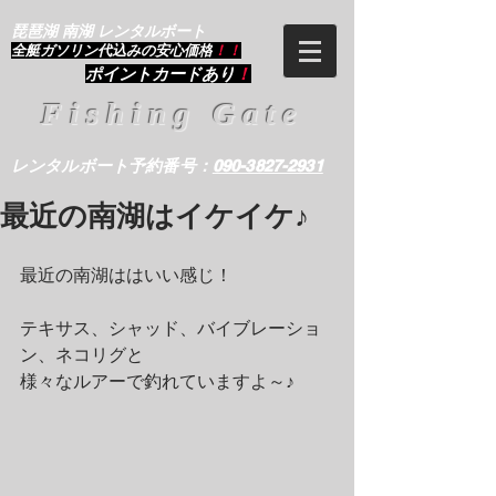
琵琶湖 南湖 レンタルボート
​全艇ガソリン代込みの安心価格
！！
ポイントカードあり
！
Fishing Gate
レンタルボート予約番号：
090-3827-2931
最近の南湖はイケイケ♪
最近の南湖ははいい感じ！
テキサス、シャッド、バイブレーショ
ン、ネコリグと
様々なルアーで釣れていますよ～♪