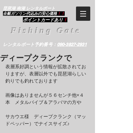
琵琶湖 南湖 レンタルボート
​全艇ガソリン代込みの安心価格
！！
ポイントカードあり
！
Fishing Gate
レンタルボート予約番号：
090-3827-2931
ディープクランクで
表層系好調という情報が拡散されてお
りますが、表層以外でも琵琶湖らしい
釣りでも釣れております
画像はありませんが５６センチ他×４
本　メタルバイブ＆アラバマの方や
サカウエ様　ディープクランク（マッ
ドペッパー）でナイスサイズ♪