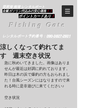
琵琶湖 南湖 レンタルボート
​全艇ガソリン代込みの安心価格
！！
ポイントカードあり
！
Fishing Gate
レンタルボート予約番号：
090-3827-2931
涼しくなって釣れてま
す 週末空き状況
急に秋めいてきました。画像はありま
せんが最近は好調に釣れております。
昨日は木の浜で爆釣の方もおられまし
た！台風シーズンにはなりますので来
れる時に是非遊びに来てください♪
空き状況