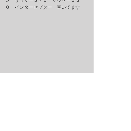
ン　サウザー３７０　サウザー３３
０　インターセプター　空いてます