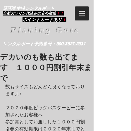
琵琶湖 南湖 レンタルボート
​全艇ガソリン代込みの安心価格
！！
ポイントカードあり
！
Fishing Gate
レンタルボート予約番号：
090-3827-2931
デカいのも数も出てま
す １０００円割引年末ま
で
数もサイズもどんどん良くなっており
ますよ♪
２０２０年度ビッグバスダービーに参
加されたお客様へ
参加賞としてお渡しした１０００円割
引券の有効期限は２０２０年末までと