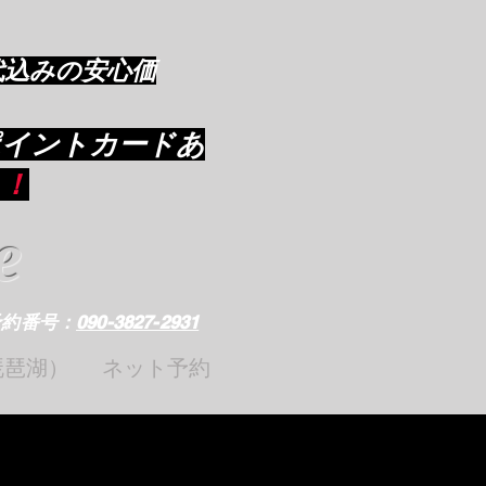
代込みの安心価
ポイントカードあ
り
！
e
予約番号：
090-3827-2931
琵琶湖）
ネット予約