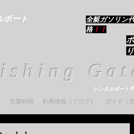
ルボート
​全艇ガソリン
格
！！
ishing Gat
レンタルボート
ト
営業時間
釣果情報（ブログ）
ガイド（