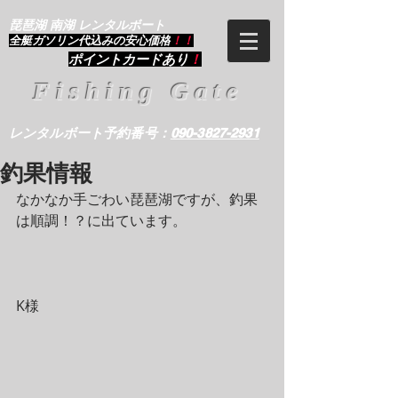
琵琶湖 南湖 レンタルボート
​全艇ガソリン代込みの安心価格
！！
ポイントカードあり
！
Fishing Gate
レンタルボート予約番号：
090-3827-2931
釣果情報
なかなか手ごわい琵琶湖ですが、釣果
は順調！？に出ています。
K様