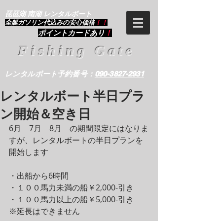
琵琶湖 南湖 レンタルボート
​全艇ガソリン代込みの安心価格
！！
ポイントカードあり
！
Fishing Gate
レンタルボート予約番号：
090-3827-2931
レンタルボート半日プラ
ン開始＆空き日
6月　7月　8月　の期間限定にはなりま
すが、レンタルボートの半日プランを
開始します
・出船から6時間
・１００馬力未満の船￥2,000-引き
・１００馬力以上の船￥5,000-引き
※延長はできません