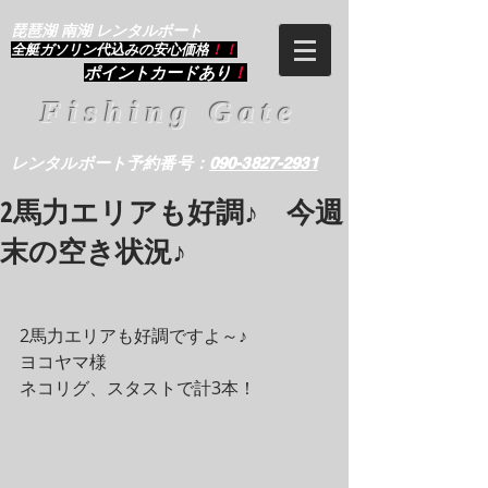
琵琶湖 南湖 レンタルボート
​全艇ガソリン代込みの安心価格
！！
ポイントカードあり
！
Fishing Gate
レンタルボート予約番号：
090-3827-2931
2馬力エリアも好調♪ 今週
末の空き状況♪
2馬力エリアも好調ですよ～♪
ヨコヤマ様
ネコリグ、スタストで計3本！