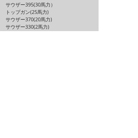
サウザー395(30馬力）
トップガン(25馬力)
サウザー370(20馬力)
サウザー330(2馬力)
インターセプター(2馬力）
乃村ガイド
ふなっしーガイド
が空いています♪
コメント