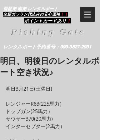
琵琶湖 南湖 レンタルボート
​全艇ガソリン代込みの安心価格
！！
ポイントカードあり
！
Fishing Gate
レンタルボート予約番号：
090-3827-2931
明日、明後日のレンタルボ
ート空き状況♪
明日3月21日(土曜日)
レンジャーR83(225馬力）
トップガン(25馬力）
サウザー370(20馬力)
インターセプター(2馬力）