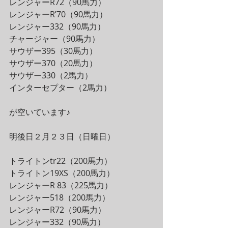
レンジャーR72（90馬力）
レンジャーR’70（90馬力）
レンジャー332（90馬力）
チャージャー（90馬力）
サウザー395（30馬力）
サウザー370（20馬力）
サウザー330（2馬力）
インターセプター（2馬力）
が空いています♪
明後日２月２３日（日曜日）
トライトンtr22（200馬力）
トライトン19XS（200馬力）
レンジャーR 83（225馬力）
レンジャー518（200馬力）
レンジャーR72（90馬力）
レンジャー332（90馬力）