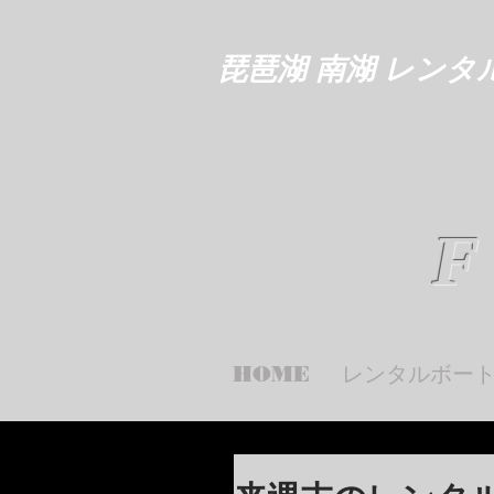
琵琶湖 南湖 レンタ
F
HOME
レンタルボー