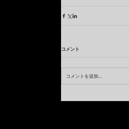
コメント
コメントを追加…