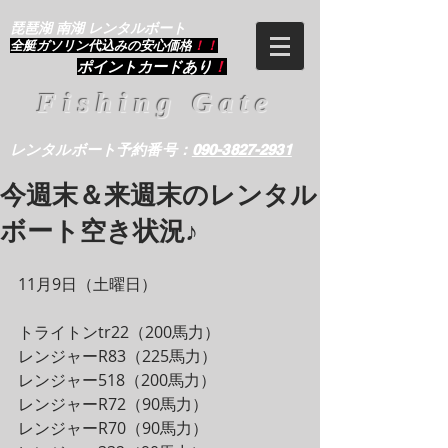
琵琶湖 南湖 レンタルボート
​全艇ガソリン代込みの安心価格
！！
ポイントカードあり
！
Fishing Gate
レンタルボート予約番号：
090-3827-2931
今週末＆来週末のレンタル
ボート空き状況♪
11月9日（土曜日）
トライトンtr22（200馬力）
レンジャーR83（225馬力）
レンジャー518（200馬力）
レンジャーR72（90馬力）
レンジャーR70（90馬力）