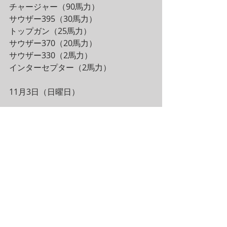
チャージャー（90馬力）
サウザー395（30馬力）
トップガン（25馬力）
サウザー370（20馬力）
サウザー330（2馬力）
インターセプター（2馬力）
11月3日（日曜日）
レンジャーR83（225馬力）
レンジャー518（200馬力）
レンジャーR81（175馬力）
レンジャー332（90馬力）
チャージャー（90馬力）
サウザー395（30馬力）
トップガン（25馬力）
サウザー370（20馬力）
サウザー330（2馬力）
インターセプター（2馬力）