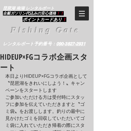
琵琶湖 南湖 レンタルボート
​全艇ガソリン代込みの安心価格
！！
ポイントカードあり
！
Fishing Gate
レンタルボート予約番号：
090-3827-2931
HIDEUP×FGコラボ企画スタ
ート
本日よりHIDEUP×FGコラボ企画として
〝琵琶湖をきれいにしよう！〟キャン
ペーンをスタートします
ご参加いただける方は受付時にスタッ
フに参加を伝えていただきますと〝ゴ
ミ袋〟をお渡しします。釣りの最中に
見かけたゴミを回収していただいてゴ
ミ袋に入れていただき帰着の際にスタ