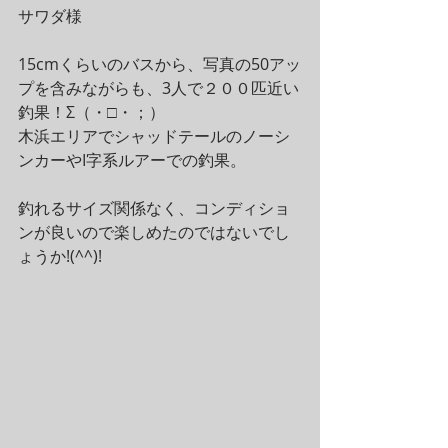
サワダ様
15cmくらいのバスから、写真の50アッ
プを含みながらも、3人で２００匹近い
釣果！Σ（・□・；）
木浜エリアでシャッドテールのノーシ
ンカーやI字系ルアーでの釣果。
釣れるサイズ関係なく、コンディショ
ンが良いので楽しめたのではないでし
ょうか!(^^)!