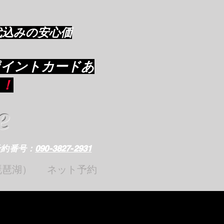
代込みの安心価
ポイントカードあ
り
！
e
予約番号：
090-3827-2931
琵琶湖）
ネット予約