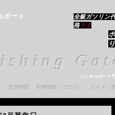
ルボート
​全艇ガソリン
格
！！
ishing Gat
レンタルボート
ト
営業時間
釣果情報（ブログ）
ガイド（