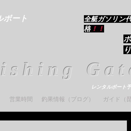
ルボート
​全艇ガソリン
格
！！
ishing Gat
レンタルボート
ト
営業時間
釣果情報（ブログ）
ガイド（