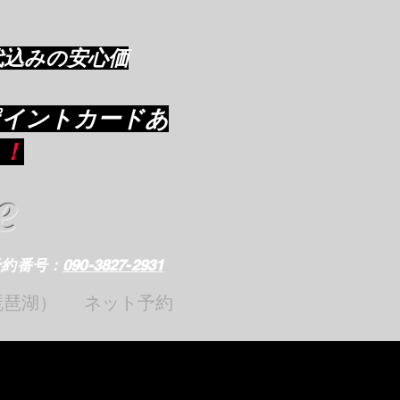
代込みの安心価
ポイントカードあ
り
！
e
予約番号：
090-3827-2931
琵琶湖）
ネット予約