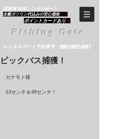
琵琶湖 南湖 レンタルボート
​全艇ガソリン代込みの安心価格
！！
ポイントカードあり
！
Fishing Gate
レンタルボート予約番号：
090-3827-2931
ビックバス捕獲！
カナモト様
53センチ＆49センチ！