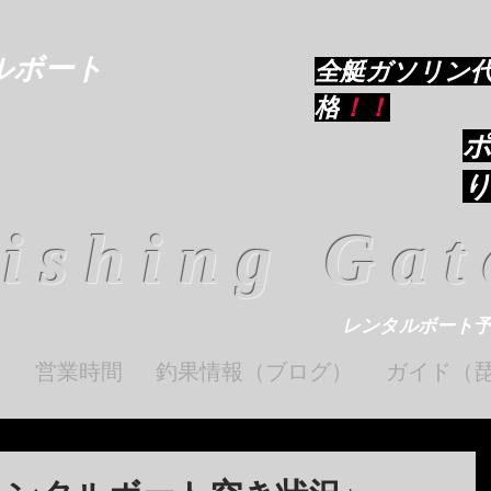
ルボート
​全艇ガソリン
格
！！
ishing Gat
レンタルボート
ト
営業時間
釣果情報（ブログ）
ガイド（