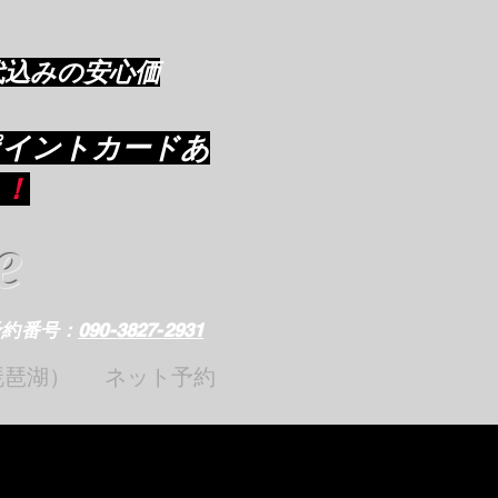
代込みの安心価
ポイントカードあ
り
！
e
予約番号：
090-3827-2931
琵琶湖）
ネット予約