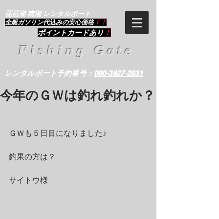
琵琶湖 南湖 レンタルボート
​全艇ガソリン代込みの安心価格
！！
ポイントカードあり
！
Fishing Gate
レンタルボート予約番号：
090-3827-2931
今年のＧＷは釣れ釣れか？
ＧＷも５日目になりました♪
釣果の方は？
サイトウ様