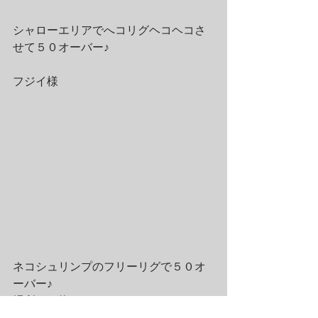
シャローエリアでへコリグヘコヘコさ
せて５０オーバー♪
フジイ様
ネコシュリンプのフリーリグで５０オ
ーバー♪
場所は下物！