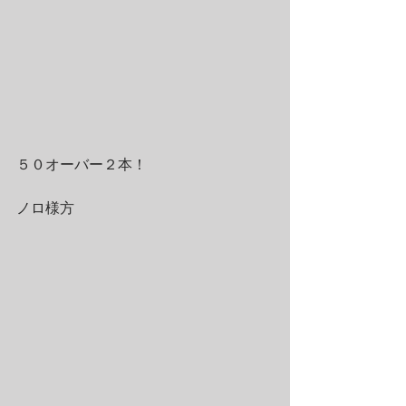
５０オーバー２本！
ノロ様方