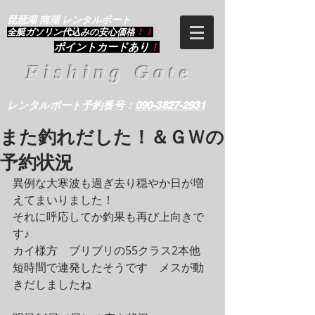
琵琶湖 南湖 レンタルボート
​全艇ガソリン代込みの安心価格
！！
ポイントカードあり
！
Fishing Gate
レンタルボート予約番号：
090-3827-2931
また釣れだした！＆ＧＷの
予約状況
異例な大寒波も過ぎ去り穏やか日が増
えてまいりました！
それに呼応してか釣果も再び上向きで
す♪
カイ様方　ブリブリの55クラス2本他　
短時間で連発したそうです　メスが動
きだしましたね