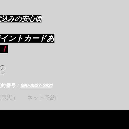
代込みの安心価
ポイントカードあ
り
！
e
予約番号：
090-3827-2931
琵琶湖）
ネット予約