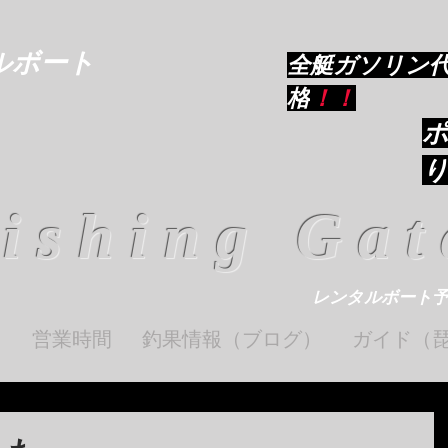
ルボート
​全艇ガソリン
格
！！
ishing Gat
レンタルボート
ト
営業時間
釣果情報（ブログ）
ガイド（