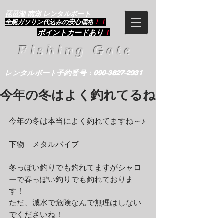
琵琶湖 南湖 レンタルボート
​全艇ガソリン代込みの安心価格
！！
ポイントカードあり
！
Fishing Gate
レンタルボート予約番号：
090-3827-2931
今年の冬はよく釣れてるね
今年の冬は本当によく釣れてますね～♪
下物　メタルバイブ
冬っぽい釣りでも釣れてますがシャロ
ーで春っぽい釣りでも釣れておりま
す！
ただ、減水で危険なんで無理はしない
でくださいね！