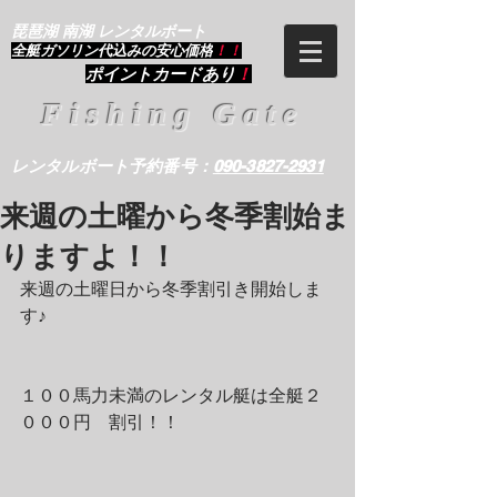
琵琶湖 南湖 レンタルボート
​全艇ガソリン代込みの安心価格
！！
ポイントカードあり
！
Fishing Gate
レンタルボート予約番号：
090-3827-2931
来週の土曜から冬季割始ま
りますよ！！
来週の土曜日から冬季割引き開始しま
す♪
１００馬力未満のレンタル艇は全艇２
０００円　割引！！