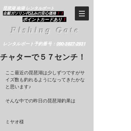
琵琶湖 南湖 レンタルボート
​全艇ガソリン代込みの安心価格
！！
ポイントカードあり
！
Fishing Gate
レンタルボート予約番号：
090-3827-2931
チャターで５７センチ！
ここ最近の琵琶湖は少しずつですがサ
イズ数も釣れるようになってきたかな
と思います♪
そんな中での昨日の琵琶湖釣果は
ミヤオ様