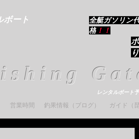
ルボート
​全艇ガソリン
格
！！
ishing Gat
レンタルボート
ト
営業時間
釣果情報（ブログ）
ガイド（