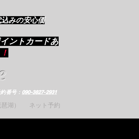
代込みの安心価
ポイントカードあ
り
！
e
予約番号：
090-3827-2931
琵琶湖）
ネット予約