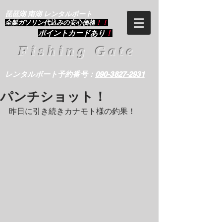
琵琶湖 南湖 レンタルボート
​全艇ガソリン代込みの安心価格
！！
ポイントカードあり
！
Fishing Gate
レンタルボート予約番号：
090-3827-2931
パンチショット！
昨日に引き続きカナモト様の釣果！