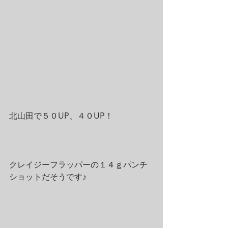
北山田で５０UP、４０UP！
クレイジーフラッパーの１４ｇパンチ
ショットだそうです♪