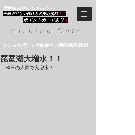
琵琶湖 南湖 レンタルボート
​全艇ガソリン代込みの安心価格
！！
ポイントカードあり
！
Fishing Gate
レンタルボート予約番号：
090-3827-2931
琵琶湖大増水！！
昨日の大雨で大増水！