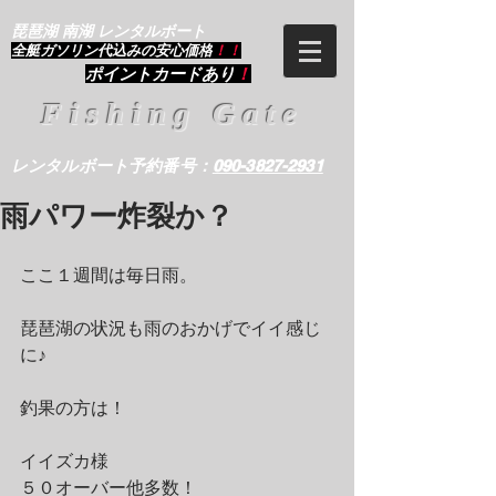
琵琶湖 南湖 レンタルボート
​全艇ガソリン代込みの安心価格
！！
ポイントカードあり
！
Fishing Gate
レンタルボート予約番号：
090-3827-2931
雨パワー炸裂か？
ここ１週間は毎日雨。
琵琶湖の状況も雨のおかげでイイ感じ
に♪
釣果の方は！
イイズカ様
５０オーバー他多数！