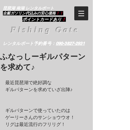
琵琶湖 南湖 レンタルボート
​全艇ガソリン代込みの安心価格
！！
ポイントカードあり
！
Fishing Gate
レンタルボート予約番号：
090-3827-2931
ふなっしーギルパターン
を求めて♪
最近琵琶湖で絶好調な
ギルパターンを求めていざ出陣♪
ギルパターンで使っていたのは
ゲーリーさんのサンショウウオ！
リグは最近流行のフリリグ！