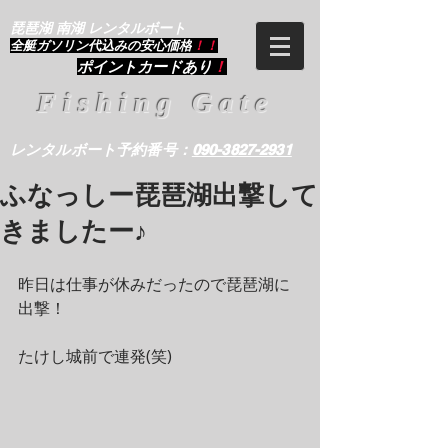
琵琶湖 南湖 レンタルボート
​全艇ガソリン代込みの安心価格
！！
ポイントカードあり
！
Fishing Gate
レンタルボート予約番号：
090-3827-2931
ふなっしー琵琶湖出撃して
きましたー♪
昨日は仕事が休みだったので琵琶湖に
出撃！
たけし城前で連発(笑)