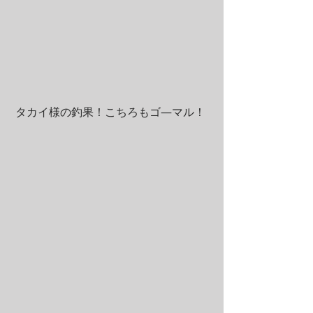
 タカイ様の釣果！こちろもゴ―マル！