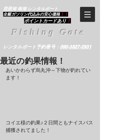
琵琶湖 南湖 レンタルボート
​全艇ガソリン代込みの安心価格
！！
ポイントカードあり
！
Fishing Gate
レンタルボート予約番号：
090-3827-2931
最近の釣果情報！
あいかわらず烏丸沖～下物が釣れてい
ます！
コイエ様の釣果♪２日間ともナイスバス
捕獲されてました！