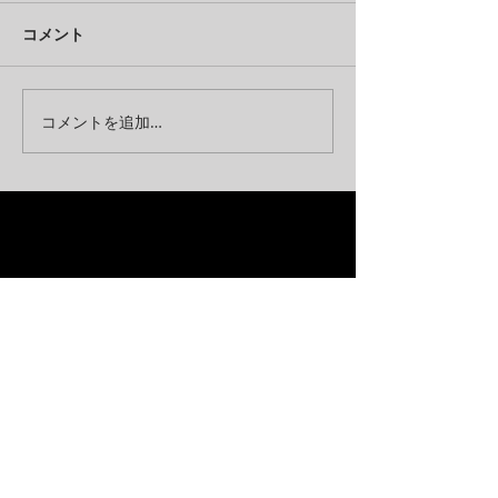
コメント
コメントを追加…