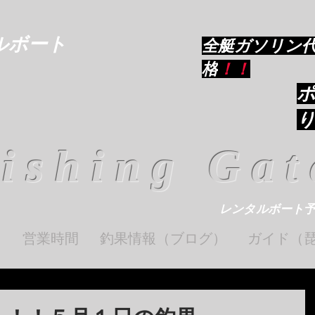
ルボート
​全艇ガソリン
格
！！
ishing Gat
レンタルボート
ト
営業時間
釣果情報（ブログ）
ガイド（