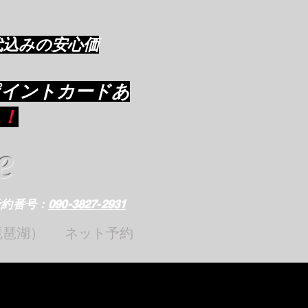
代込みの安心価
ポイントカードあ
り
！
e
予約番号：
090-3827-2931
琵琶湖）
ネット予約