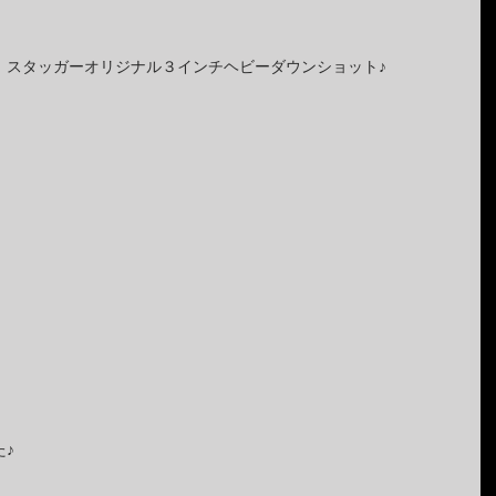
！スタッガーオリジナル３インチヘビーダウンショット♪
♪