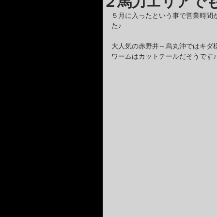
２馬力エリアで
５月に入ったという事で営業時間
た♪
大人気の赤野井～烏丸沖ではキダ
ワームはカットテールだそうです♪