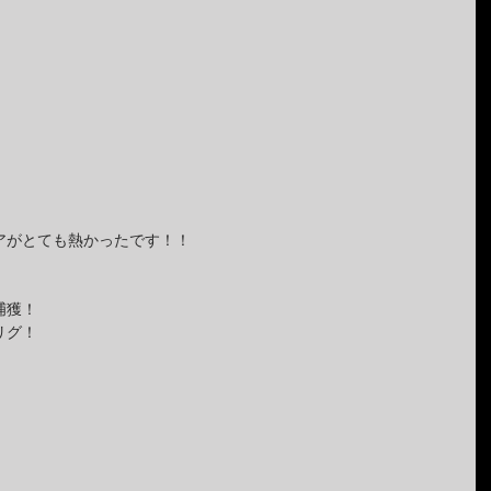
アがとても熱かったです！！
捕獲！
リグ！