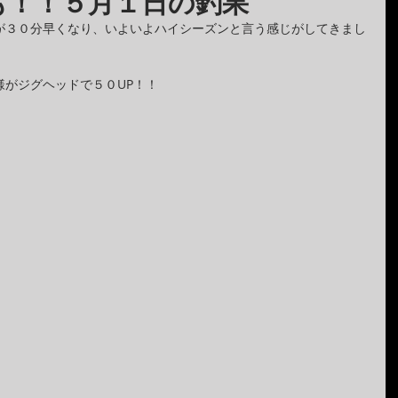
も！！５月１日の釣果
が３０分早くなり、いよいよハイシーズンと言う感じがしてきまし
様がジグヘッドで５０UP！！