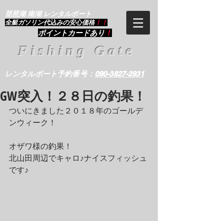
琵琶湖 南湖 レンタルボート
​全艇ガソリン代込みの安心価格
！！
ポイントカードあり
！
Fishing Gate
レンタルボート予約番号：
090-3827-2931
GW突入！２８日の釣果！
ついにきました２０１８年のゴールデ
ンウィーク！
オザワ様の釣果！
北山田周辺でキャロ♪ナイスフィッシュ
です♪